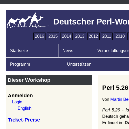
Deutscher Perl-Wo
2016
2015
2014
2013
2012
2011
2010
Startseite
News
Veranstaltungsor
Programm
Unterstützen
Dieser Workshop
Perl 5.26
Anmelden
von
Martin Bec
Login
→ English
Perl 5.26 - I
Deutsch gehal
Ticket-Preise
Er findet im
D