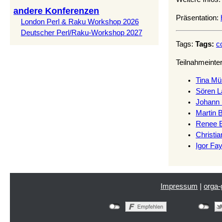
andere Konferenzen
Präsentation:
London Perl & Raku Workshop 2026
Deutscher Perl/Raku-Workshop 2027
Tags:
Tags:
c
Teilnahmeinte
Tina Mülle
Sören L
Johann R
Martin B
Renee B
Christi
Igor Fa
Impressum
|
orga-