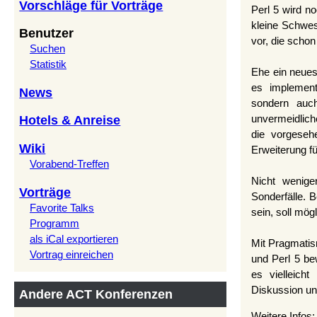
Vorschläge für Vorträge
Perl 5 wird no
kleine Schwest
Benutzer
vor, die schon
Suchen
Statistik
Ehe ein neues 
es implement
News
sondern auc
unvermeidlic
Hotels & Anreise
die vorgeseh
Wiki
Erweiterung fü
Vorabend-Treffen
Nicht wenige
Vorträge
Sonderfälle. B
Favorite Talks
sein, soll mög
Programm
als iCal exportieren
Mit Pragmatis
Vortrag einreichen
und Perl 5 bew
es vielleich
Diskussion un
Andere ACT Konferenzen
Weitere Infos