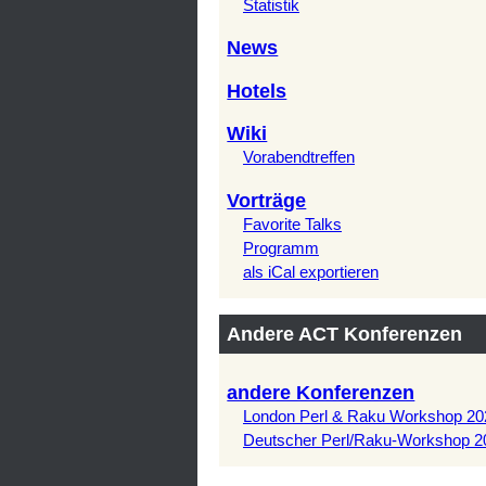
Statistik
News
Hotels
Wiki
Vorabendtreffen
Vorträge
Favorite Talks
Programm
als iCal exportieren
Andere ACT Konferenzen
andere Konferenzen
London Perl & Raku Workshop 20
Deutscher Perl/Raku-Workshop 2