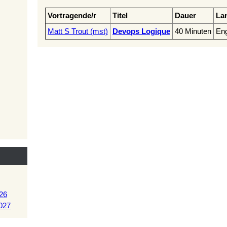
Vortragende/r
Titel
Dauer
La
Matt S Trout (‎mst‎)
‎Devops Logique‎
40 Minuten
Eng
26
027