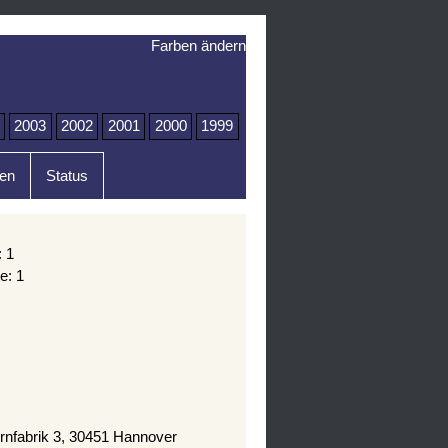
Farben ändern
2003
2002
2001
2000
1999
en
Status
: 1
e: 1
rnfabrik 3, 30451 Hannover