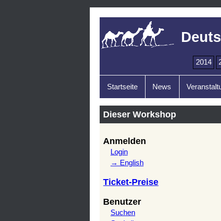
Deuts
2014
Startseite
News
Veranstalt
Dieser Workshop
Anmelden
Login
→ English
Ticket-Preise
Benutzer
Suchen