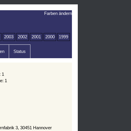
Farben ändern
2003
2002
2001
2000
1999
en
Status
: 1
e: 1
rnfabrik 3, 30451 Hannover