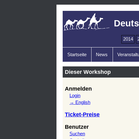
Deuts
2014
Startseite
News
Veranstalt
Dieser Workshop
Anmelden
Login
→ English
Ticket-Preise
Benutzer
Suchen