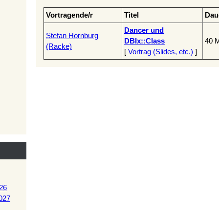
Vortragende/r
Titel
Dau
‎Dancer und
Stefan Hornburg
DBIx::Class‎
40 M
(‎Racke‎)
[
Vortrag (Slides, etc.)
]
26
027