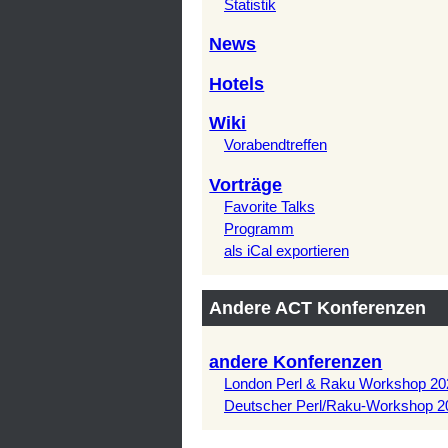
Statistik
News
Hotels
Wiki
Vorabendtreffen
Vorträge
Favorite Talks
Programm
als iCal exportieren
Andere ACT Konferenzen
andere Konferenzen
London Perl & Raku Workshop 20
Deutscher Perl/Raku-Workshop 2