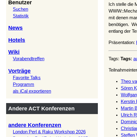
Benutzer
Ich stelle die
Suchen
WWW::Mechani
Statistik
mit denen man
benötigen. W
News
entlang der T
Hotels
Präsentation:
Wiki
Tags:
Tags:
a
Vorabendtreffen
Teilnahmeinte
Vorträge
Favorite Talks
Theo va
Programm
Sören Ko
als iCal exportieren
Wolfgan
Kerstin 
Andere ACT Konferenzen
Martin B
Ulrich Re
Dominic
andere Konferenzen
Christian
London Perl & Raku Workshop 2026
Steffen