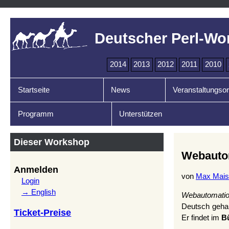
Deutscher Perl-Wo
2014
2013
2012
2011
2010
Startseite
News
Veranstaltungsor
Programm
Unterstützen
Dieser Workshop
Webauto
Anmelden
von
Max Maisc
Login
→ English
Webautomati
Deutsch gehal
Ticket-Preise
Er findet im
B