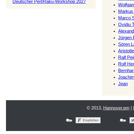
Deutscher Perl/Raku-Workshop 2027
Wolfgan
Markus
Marco 
Ovidiu Ta
Alexand
Jürgen Pe
Sören L
Aristotle
Ralf Pein
Rolf He
Bernhar
Joachim
Jean
© 2013,
Hannover.pm
|