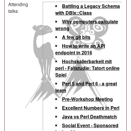
Attending
‎Battling a Legacy Schema
talks
with DBIx::Class‎
‎Why computers calculate
wrong‎
‎A few git bits‎
‎How to write an API
endpoint in 2016‎
‎Hochskalierbarkeit mit
perl - Fallstudie: Tatort online
Spiel‎
‎Perl 5 and Perl 6 - a great
team‎
‎Pre-Workshop Meeting‎‎
‎Excellent Numbers in Perl‎
‎Java vs Perl Deathmatch‎
‎Social Event - Sponsored