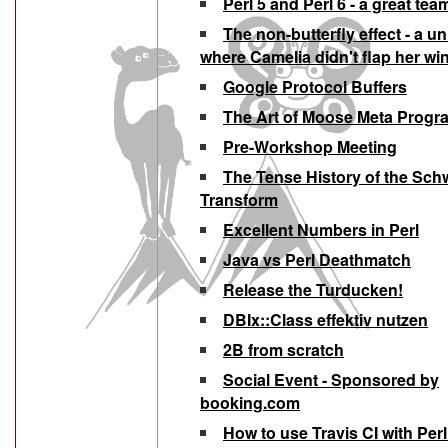
‎Perl 5 and Perl 6 - a great team
‎The non-butterfly effect - a u
where Camelia didn't flap her win
‎Google Protocol Buffers‎
‎The Art of Moose Meta Progr
‎Pre-Workshop Meeting‎‎
‎The Tense History of the Sch
Transform‎
‎Excellent Numbers in Perl‎
‎Java vs Perl Deathmatch‎
‎Release the Turducken!‎
‎DBIx::Class effektiv nutzen‎
‎2B from scratch‎
‎Social Event - Sponsored by
booking.com‎
‎How to use Travis CI with Per