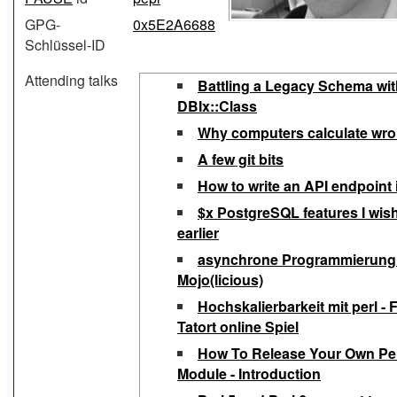
GPG-
0x5E2A6688
Schlüssel-ID
Attending talks
‎Battling a Legacy Schema wi
DBIx::Class‎
‎Why computers calculate wro
‎A few git bits‎
‎How to write an API endpoint 
‎$x PostgreSQL features I wish
earlier‎
‎asynchrone Programmierung
Mojo(licious)‎
‎Hochskalierbarkeit mit perl - F
Tatort online Spiel‎
‎How To Release Your Own Per
Module - Introduction‎