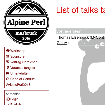
List of talks 
Vortragende/r
Thomas Eisenbock (‎MyContr
GmbH‎)
Workshop
Sponsoren
Vortrag einreichen
Veranstaltungsort
Unterkünfte
Code of Conduct
#AlpinePerl2016
Anmelden
Login
→ English