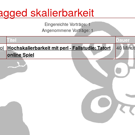
tagged skalierbarkeit
Eingereichte Vorträge: 1
Angenommene Vorträge: 1
Titel
Dauer
ol
‎Hochskalierbarkeit mit perl - Fallstudie: Tatort
40 Minu
online Spiel‎