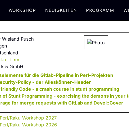
WORKSHOP
NEUIGKEITEN
PROGRAMM
WI
r Wieland Pusch
gen
tschland
nkfurt.pm
rk 5 GmbH
tselemente für die Gitlab-Pipeline in Perl-Projekten‎
ecurity-Policy - der Alleskönner-Header‎
nfriendly Code - a crash course in stunt programming‎
 of Stunt Programming - exorcising the demons in your te
rage for merge requests with GitLab and Devel::Cover‎
 Perl/Raku-Workshop 2027
 Perl/Raku-Workshop 2026