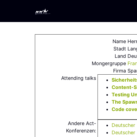
Name
Her
Stadt
Lan
Land
Deu
Mongergruppe
Fra
Firma
Spa
Attending talks
‎Sicherhei
‎Content-S
‎Testing U
‎The Spawn
‎Code cove
Andere Act-
Deutscher
Konferenzen:
Deutscher