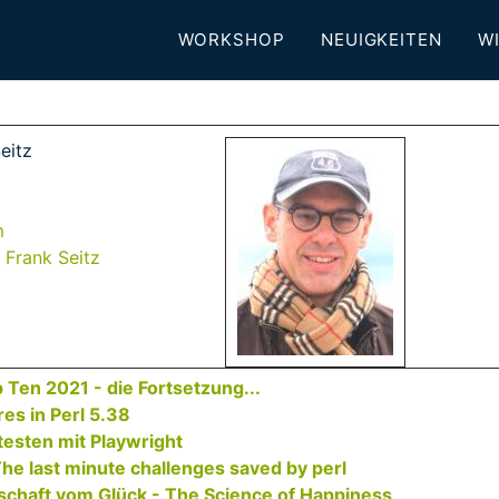
WORKSHOP
NEUIGKEITEN
WI
eitz
m
. Frank Seitz
Ten 2021 - die Fortsetzung...‎
es in Perl 5.38‎
testen mit Playwright‎
The last minute challenges saved by perl‎
schaft vom Glück - The Science of Happiness‎