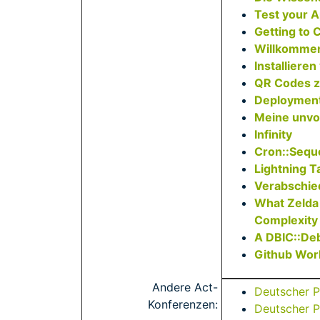
‎Test your 
‎Getting to
‎Willkomme
‎Installier
‎QR Codes 
‎Deployment 
‎Meine unvo
‎Infinity‎
‎Cron::Seque
‎Lightning Ta
‎Verabschi
‎What Zeld
Complexity‎
‎A DBIC::Deb
‎Github Wor
Andere Act-
Deutscher 
Konferenzen:
Deutscher 