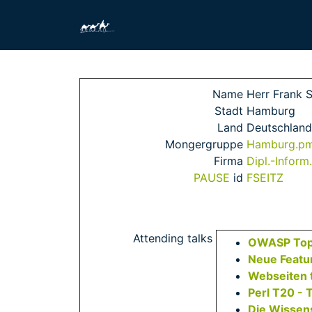
Name
Herr Frank S
Stadt
Hamburg
Land
Deutschland
Mongergruppe
Hamburg.p
Firma
Dipl.-Inform
PAUSE
id
FSEITZ
Attending talks
‎OWASP Top 
‎Neue Featur
‎Webseiten 
‎Perl T20 - 
‎Die Wissen