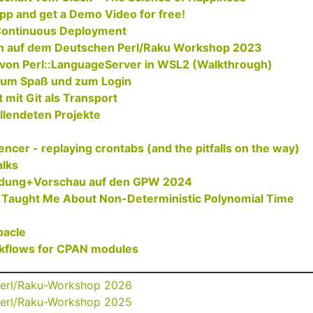
App and get a Demo Video for free!‎
 Continuous Deployment‎
n auf dem Deutschen Perl/Raku Workshop 2023‎
en von Perl::LanguageServer in WSL2 (Walkthrough)‎
zum Spaß und zum Login‎
mit Git als Transport‎
llendeten Projekte‎
ncer - replaying crontabs (and the pitfalls on the way)‎
lks‎
edung+Vorschau auf den GPW 2024‎
a Taught Me About Non-Deterministic Polynomial Time
acle‎
kflows for CPAN modules‎
Perl/Raku-Workshop 2026
Perl/Raku-Workshop 2025