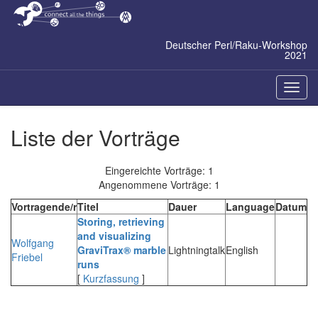
Zum
Inhalt
springen
Deutscher Perl/Raku-Workshop
2021
Naviga
ein-/a
Liste der Vorträge
Eingereichte Vorträge: 1
Angenommene Vorträge: 1
Vortragende/r
Titel
Dauer
Language
Datum
‎Storing, retrieving
and visualizing
Wolfgang
GraviTrax® marble
Lightningtalk
English
Friebel
runs‎
[
Kurzfassung
]