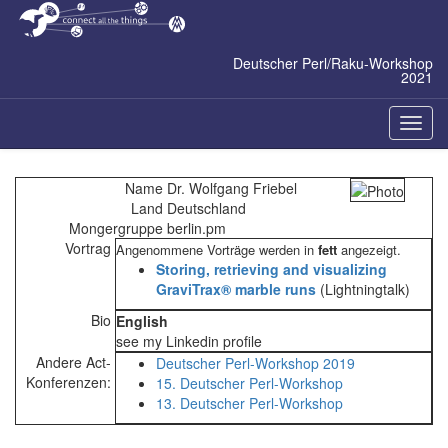
Zum
Inhalt
springen
Deutscher Perl/Raku-Workshop
2021
Naviga
ein-/a
Name
Dr. Wolfgang Friebel
Land
Deutschland
Mongergruppe
berlin.pm
Vortrag
Angenommene Vorträge werden in
fett
angezeigt.
‎Storing, retrieving and visualizing
GraviTrax® marble runs‎
(Lightningtalk)
Bio
English
see my Linkedin profile
Andere Act-
Deutscher Perl-Workshop 2019
Konferenzen:
15. Deutscher Perl-Workshop
13. Deutscher Perl-Workshop