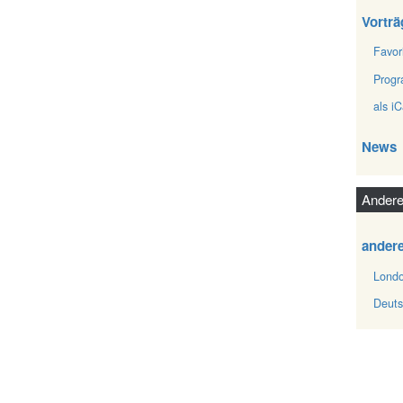
Vorträ
Favor
Prog
als iC
News
Andere
ander
Londo
Deuts