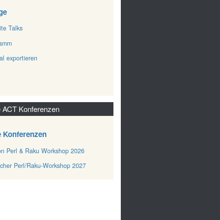
ge
ite Talks
ramm
al exportieren
 ACT Konferenzen
e Konferenzen
n Perl & Raku Workshop 2026
cher Perl/Raku-Workshop 2027