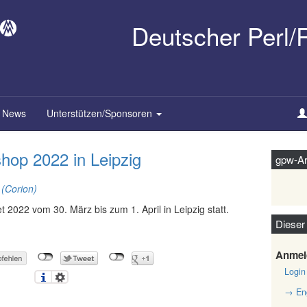
Deutscher Perl
News
Unterstützen/Sponsoren
hop 2022 in Leipzig
gpw-Ar
‎Corion‎)
 2022 vom 30. März bis zum 1. April in Leipzig statt.
Dieser
Anmel
Login
→ Eng