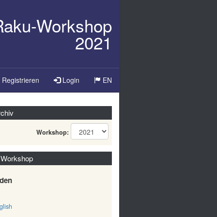
/Raku-Workshop
2021
Sprache
Registrieren
Login
EN
ändern
chiv
Workshop:
 Workshop
den
lish