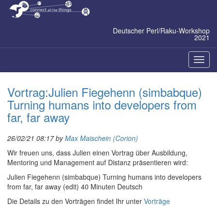
Zum
Inhalt
springen
Deutscher Perl/Raku-Workshop
2021
Naviga
ein-/a
Vortrag:Julien Fiegehenn (‎simbabque‎)
‎Turning humans into developers from
far, far away‎
26/02/21 08:17 by
Max Maischein (‎Corion‎)
Wir freuen uns, dass Julien einen Vortrag über Ausbildung,
Mentoring und Management auf Distanz präsentieren wird:
Julien Fiegehenn (‎simbabque‎) ‎Turning humans into developers
from far, far away‎ (edit) 40 Minuten Deutsch
Die Details zu den Vorträgen findet Ihr unter
Vorträge