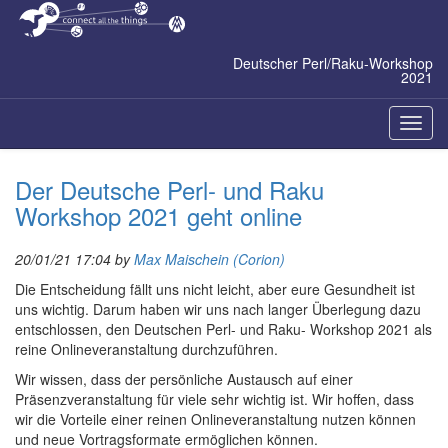
Zum
Inhalt
springen
Deutscher Perl/Raku-Workshop
2021
Naviga
ein-/a
Der Deutsche Perl- und Raku
Workshop 2021 geht online
20/01/21 17:04 by
Max Maischein (‎Corion‎)
Die Entscheidung fällt uns nicht leicht, aber eure Gesundheit ist
uns wichtig. Darum haben wir uns nach langer Überlegung dazu
entschlossen, den Deutschen Perl- und Raku- Workshop 2021 als
reine Onlineveranstaltung durchzuführen.
Wir wissen, dass der persönliche Austausch auf einer
Präsenzveranstaltung für viele sehr wichtig ist. Wir hoffen, dass
wir die Vorteile einer reinen Onlineveranstaltung nutzen können
und neue Vortragsformate ermöglichen können.