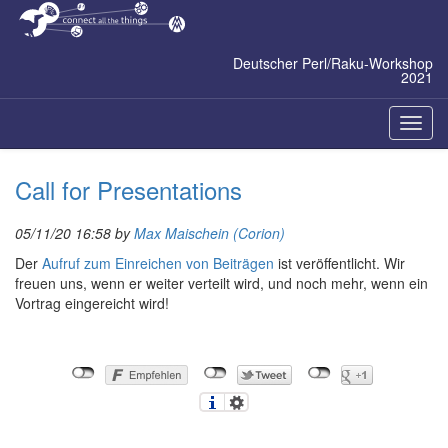
Zum
Inhalt
springen
Deutscher Perl/Raku-Workshop
2021
Naviga
ein-/a
Call for Presentations
05/11/20 16:58 by
Max Maischein (‎Corion‎)
Der
Aufruf zum Einreichen von Beiträgen
ist veröffentlicht. Wir
freuen uns, wenn er weiter verteilt wird, und noch mehr, wenn ein
Vortrag eingereicht wird!