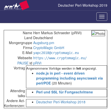
Zum
Deutscher Perl-Workshop 2019
Inhalt
springen
Naviga
ein-/a
Name
Herr Markus Schraeder (‎pRiVi‎)
Land
Deutschland
Mongergruppe
Augsburg.pm
Firma
CryptoMagic GmbH
E-Mail
yapc2018@cryptomagic.eu
Webseite
https://www.cryptomagic.eu/
PAUSE
id
pRiVi
Vortrag
Angenommene Vorträge werden in
fett
angezeigt.
‎node.js in perl - event driven
programming including async/await via
perl/POE‎
(20 Minuten)
Attending
‎Perl und SSL für Fortgeschrittene‎
talks
Andere Act-
Deutscher Perl-Workshop 2018
Konferenzen: