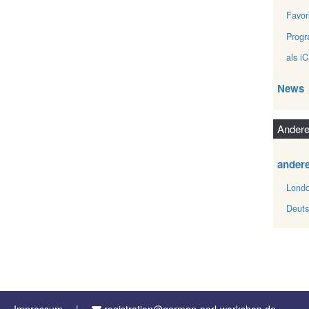
Favor
Prog
als iC
News
Andere
ander
Londo
Deuts
Impressum
registration@german-perl-workshop.de