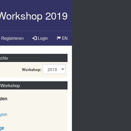
-Workshop 2019
Sprache
Registrieren
Login
EN
ändern
chiv
Workshop:
 Workshop
den
lish
ge