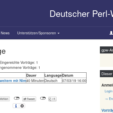
Deutscher Perl
News
Unterstützen/Sponsoren
ge
gpw-Ar
Eingereichte Vorträge: 1
ngenommene Vorträge: 1
Dieser
Dauer
Language
Datum
rweitern mit Nim‎
40 Minuten
Deutsch
07/03/19 16:00
Anmel
Login
→ Eng
Vorträ