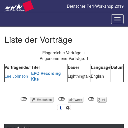
Zum
Deutscher Perl-Workshop 2019
Inhalt
springen
Naviga
ein-/a
Liste der Vorträge
Eingereichte Vorträge: 1
Angenommene Vorträge: 1
Vortragende/r
Titel
Dauer
Language
Datum
‎EPO Recording
Lee Johnson
Lightningtalk
English
Kits‎