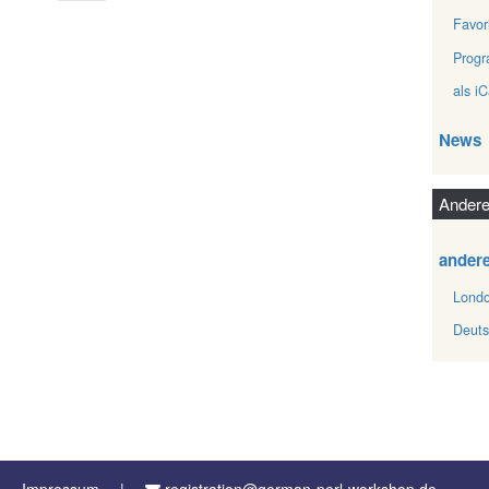
Favor
Prog
als iC
News
Andere
ander
Londo
Deuts
Impressum
registration@german-perl-workshop.de