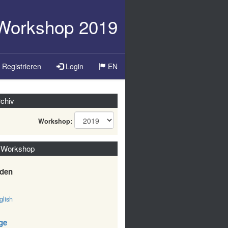
-Workshop 2019
Sprache
Registrieren
Login
EN
ändern
chiv
Workshop:
 Workshop
den
lish
ge