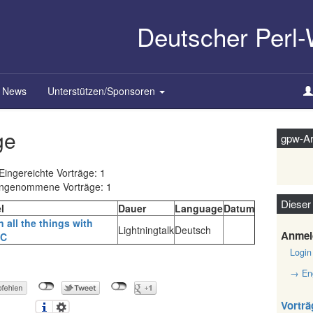
Deutscher Perl
News
Unterstützen/Sponsoren
ge
gpw-Ar
Eingereichte Vorträge: 1
ngenommene Vorträge: 1
Dieser
l
Dauer
Language
Datum
in all the things with
Lightningtalk
Deutsch
Anmel
C‎
Login
→ Eng
Vorträ