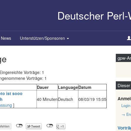
Deutscher Perl
News
Unterstützen/Sponsoren
ge
gpw-Ar
Eingereichte Vorträge: 1
ngenommene Vorträge: 1
Dieser
Dauer
Language
Datum
oto ist sooo
Anmel
h‎
40 Minuten
Deutsch
08/03/19 15:05
assung
]
Login
→ Eng
Vorträ