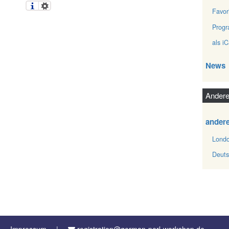
Favor
Prog
als iC
News
Andere
ander
Londo
Deuts
Impressum
registration@german-perl-workshop.de