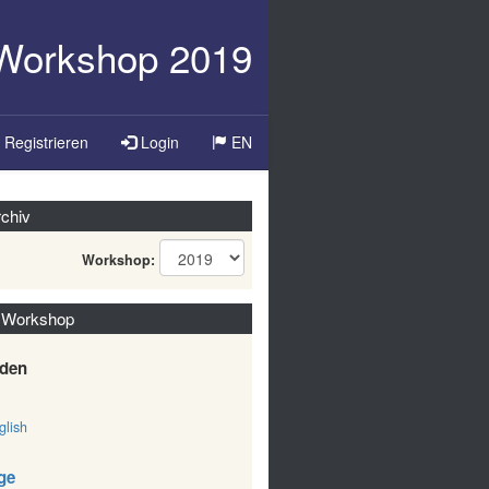
-Workshop 2019
Sprache
Registrieren
Login
EN
ändern
chiv
Workshop:
 Workshop
den
lish
ge