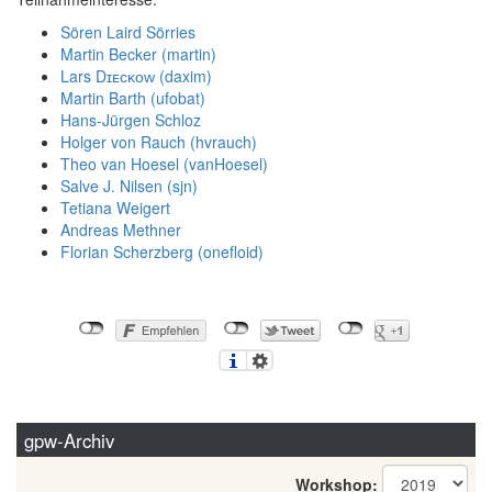
Sören Laird Sörries
Martin Becker (‎martin‎)
Lars Dɪᴇᴄᴋᴏᴡ (‎daxim‎)
Martin Barth (‎ufobat‎)
Hans-Jürgen Schloz
Holger von Rauch (‎hvrauch‎)
Theo van Hoesel (‎vanHoesel‎)
Salve J. Nilsen (‎sjn‎)
Tetiana Weigert
Andreas Methner
Florian Scherzberg (‎onefloid‎)
gpw-Archiv
Workshop: