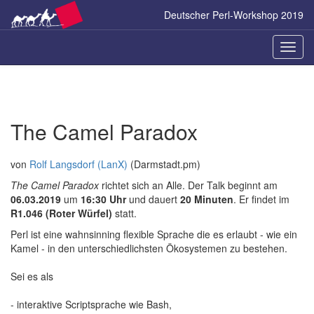
Zum
Deutscher Perl-Workshop 2019
Inhalt
springen
Naviga
ein-/a
The Camel Paradox
von
Rolf Langsdorf (‎LanX‎)
(Darmstadt.pm)
The Camel Paradox
richtet sich an Alle. Der Talk beginnt am
06.03.2019
um
16:30 Uhr
und dauert
20 Minuten
. Er findet im
R1.046 (Roter Würfel)
statt.
Perl ist eine wahnsinning flexible Sprache die es erlaubt - wie ein
Kamel - in den unterschiedlichsten Ökosystemen zu bestehen.
Sei es als
- interaktive Scriptsprache wie Bash,