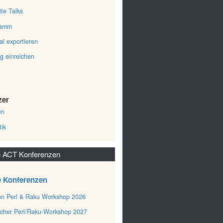
ite Talks
ramm
al exportieren
ag einreichen
zer
en
tik
 ACT Konferenzen
e Konferenzen
n Perl & Raku Workshop 2026
cher Perl/Raku-Workshop 2027