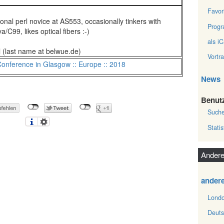
Favor
ional perl novice at AS553, occasionally tinkers with
Prog
/C99, likes optical fibers :-)
als iC
l (last name at belwue.de)
Vortr
Conference in Glasgow :: Europe :: 2018
News
Benut
Such
Statis
Andere
ander
Londo
Deuts