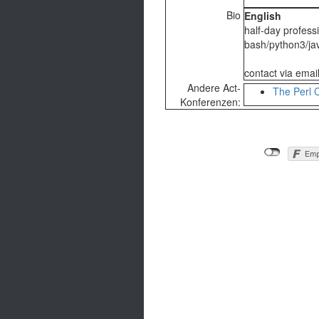
Bio
English
half-day profess
bash/python3/java
contact via emai
Andere Act-
The Perl 
Konferenzen: