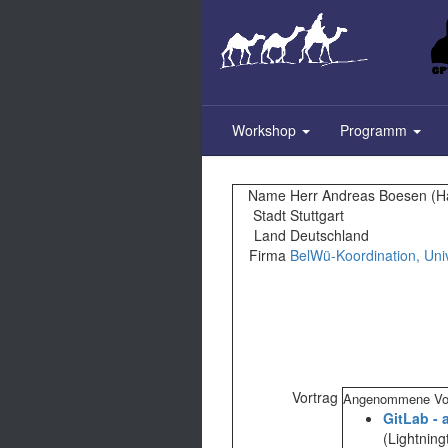
Skip
to
main
content
Workshop
Programm
Name
Herr Andreas Boesen (‎H
Stadt
Stuttgart
Land
Deutschland
Firma
BelWü-Koordination, Univ
Vortrag
Angenommene Vor
‎GitLab -
(Lightning