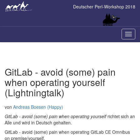
Skip
Deutscher Perl-Workshop 2018
to
main
content
Naviga
ein-/a
GitLab - avoid (some) pain
when operating yourself
(Lightningtalk)
von
Andreas Boesen (‎Happy‎)
GitLab - avoid (some) pain when operating yourself
richtet sich an
Alle und wird in Deutsch gehalten.
GitLab - avoid (some) pain when operating GitLab CE Omnibus
on premise/yourself.