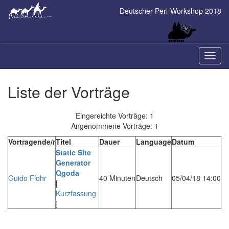
Skip
Deutscher Perl-Workshop 2018
to
main
content
Naviga
ein-/a
Liste der Vorträge
Eingereichte Vorträge: 1
Angenommene Vorträge: 1
Vortragende/r
Titel
Dauer
Language
Datum
‎Static Site
Generator
Qgoda‎
Guido Flohr
40 Minuten
Deutsch
05/04/18 14:00
[
Kurzfassung
]