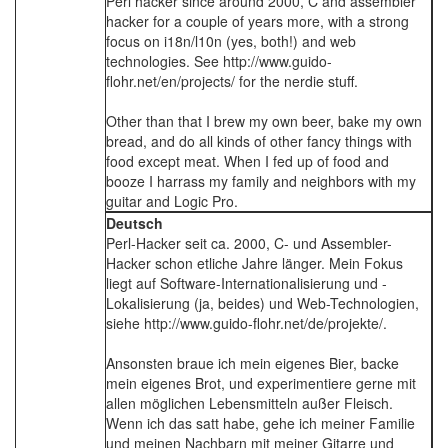
Perl hacker since around 2000, C and assembler
hacker for a couple of years more, with a strong
focus on i18n/l10n (yes, both!) and web
technologies. See http://www.guido-
flohr.net/en/projects/ for the nerdie stuff.
Other than that I brew my own beer, bake my own
bread, and do all kinds of other fancy things with
food except meat. When I fed up of food and
booze I harrass my family and neighbors with my
guitar and Logic Pro.
Deutsch
Perl-Hacker seit ca. 2000, C- und Assembler-
Hacker schon etliche Jahre länger. Mein Fokus
liegt auf Software-Internationalisierung und -
Lokalisierung (ja, beides) und Web-Technologien,
siehe http://www.guido-flohr.net/de/projekte/.
Ansonsten braue ich mein eigenes Bier, backe
mein eigenes Brot, und experimentiere gerne mit
allen möglichen Lebensmitteln außer Fleisch.
Wenn ich das satt habe, gehe ich meiner Familie
und meinen Nachbarn mit meiner Gitarre und