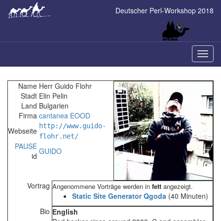
Skip
Deutscher Perl-Workshop 2018
to
main
content
Naviga
ein-/a
Name
Herr Guido Flohr
Stadt
Elin Pelin
Land
Bulgarien
Firma
cantanea EOOD
http://www.guido-
Webseite
flohr.net/
PAUSE
GUIDO
id
Vortrag
Angenommene Vorträge werden in
fett
angezeigt.
‎Static Site Generator Qgoda‎
(40 Minuten)
Bio
English