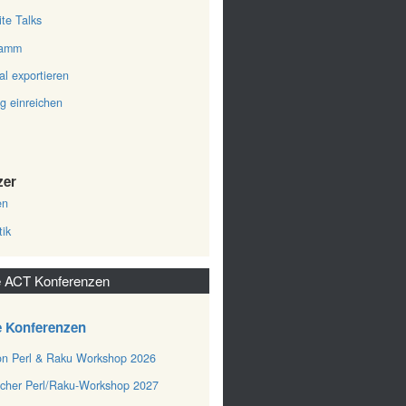
ite Talks
ramm
al exportieren
ag einreichen
zer
en
tik
 ACT Konferenzen
e Konferenzen
n Perl & Raku Workshop 2026
cher Perl/Raku-Workshop 2027