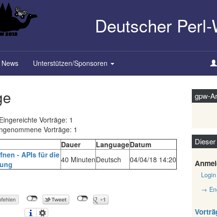
Deutscher Perl
News
Unterstützen/Sponsoren
ge
gpw-Ar
Eingereichte Vorträge: 1
ngenommene Vorträge: 1
Dieser
Dauer
Language
Datum
ffnen - APIs für die
40 Minuten
Deutsch
04/04/18 14:20
Anmel
ung‎
Login
→ Eng
Vorträ