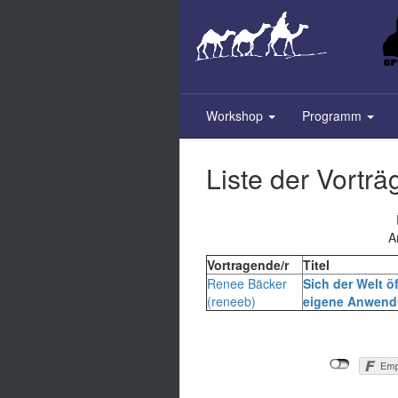
Skip
to
main
content
Workshop
Programm
Liste der Vorträ
A
Vortragende/r
Titel
Renee Bäcker
‎Sich der Welt ö
(‎reneeb‎)
eigene Anwend