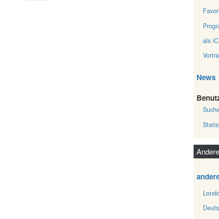
Favor
Prog
als iC
Vortr
News
Benut
Such
Statis
Andere
ander
Londo
Deuts