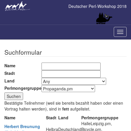
Skip
Deutscher Perl-Workshop 2018
to
main
content
Naviga
ein-/a
Suchformular
Name
Stadt
Land
Perlmongergruppe
Bestätigte Teilnehmer (weil sie bereits bezahlt haben oder einen
Vortrag halten werden), sind in
fett
aufgelistet.
Name
Stadt
Land
Perlmongergruppe
HalleLeipzig.pm,
Herbert Breunung
Helbra
Deutschland
Bicycle.pm,