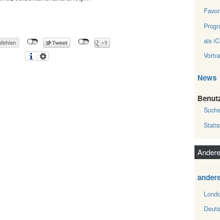
Favor
Prog
als iC
Vortr
News
Benut
Such
Statis
Andere
ander
Londo
Deuts