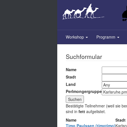
Skip
to
main
content
Workshop
Programm
Suchformular
Name
Stadt
Land
Perlmongergruppe
Bestätigte Teilnehmer (weil sie be
sind in
fett
aufgelistet.
Name
Stadt
Timo Paulssen (‎timotimo‎)
Karlsr