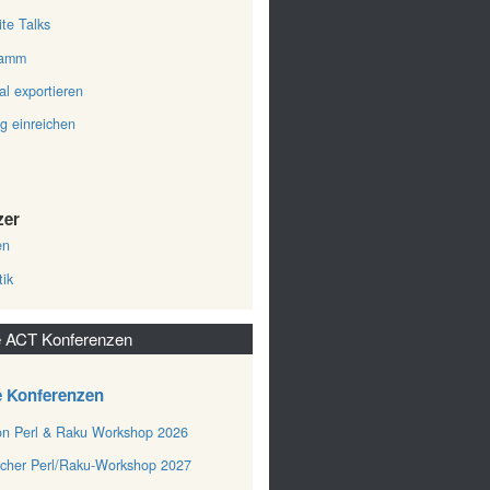
ite Talks
ramm
al exportieren
ag einreichen
zer
en
tik
 ACT Konferenzen
e Konferenzen
n Perl & Raku Workshop 2026
cher Perl/Raku-Workshop 2027