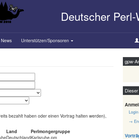
Deutscher Perl
News
Unterstützen/Sponsoren
gpw-Ar
Dieser
Anmel
Login
reits bezahlt haben oder einen Vortrag halten werden),
→ Eng
Land
Perlmongergruppe
Vorträ
uhe
Deutschland
Karlsruhe.pm