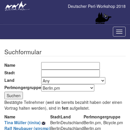
Skip
Deutscher Perl-Workshop 2018
to
main
content
Naviga
ein-/a
Suchformular
Name
Stadt
Land
Perlmongergruppe
Bestätigte Teilnehmer (weil sie bereits bezahlt haben oder einen
Vortrag halten werden), sind in
fett
aufgelistet.
Name
Stadt
Land
Perlmongergruppe
Tina Müller (‎tinita‎)
Berlin
Deutschland
Berlin.pm, Bicycle.pm
Ralf Neubauer (‎strcmp‎)
Berlin
Deutschland
Berlin.pm