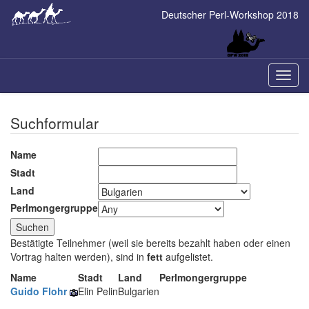
Skip
Deutscher Perl-Workshop 2018
to
main
content
Naviga
ein-/a
Suchformular
Name
Stadt
Land
Perlmongergruppe
Bestätigte Teilnehmer (weil sie bereits bezahlt haben oder einen
Vortrag halten werden), sind in
fett
aufgelistet.
Name
Stadt
Land
Perlmongergruppe
Guido Flohr
Elin Pelin
Bulgarien