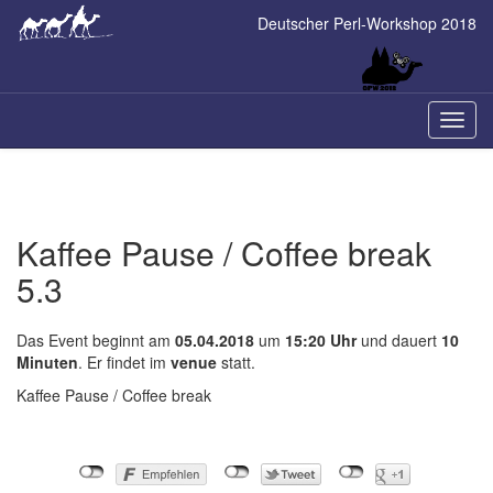
Skip
Deutscher Perl-Workshop 2018
to
main
content
Naviga
ein-/a
Kaffee Pause / Coffee break
5.3
Das Event beginnt am
05.04.2018
um
15:20 Uhr
und dauert
10
Minuten
. Er findet im
venue
statt.
Kaffee Pause / Coffee break