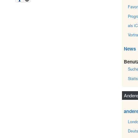
Favor
Prog
als iC
Vortr
News
Benut
Such
Statis
Andere
ander
Londo
Deuts