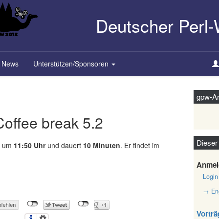
Deutscher Perl
News
Unterstützen/Sponsoren
gpw-Ar
Coffee break 5.2
Dieser
um
11:50 Uhr
und dauert
10 Minuten
. Er findet im
Anmel
Login
→ Eng
Vorträ