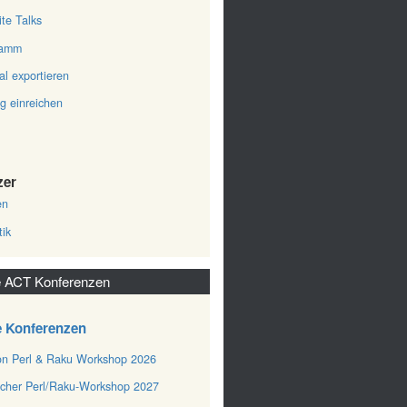
ite Talks
ramm
al exportieren
ag einreichen
zer
en
tik
 ACT Konferenzen
e Konferenzen
n Perl & Raku Workshop 2026
cher Perl/Raku-Workshop 2027