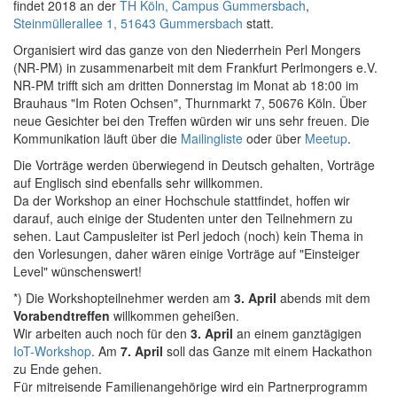
findet 2018 an der
TH Köln, Campus Gummersbach
,
Steinmüllerallee 1, 51643 Gummersbach
statt.
Organisiert wird das ganze von den Niederrhein Perl Mongers
(NR-PM) in zusammenarbeit mit dem Frankfurt Perlmongers e.V.
NR-PM trifft sich am dritten Donnerstag im Monat ab 18:00 im
Brauhaus "Im Roten Ochsen", Thurnmarkt 7, 50676 Köln. Über
neue Gesichter bei den Treffen würden wir uns sehr freuen. Die
Kommunikation läuft über die
Mailingliste
oder über
Meetup
.
Die Vorträge werden überwiegend in Deutsch gehalten, Vorträge
auf Englisch sind ebenfalls sehr willkommen.
Da der Workshop an einer Hochschule stattfindet, hoffen wir
darauf, auch einige der Studenten unter den Teilnehmern zu
sehen. Laut Campusleiter ist Perl jedoch (noch) kein Thema in
den Vorlesungen, daher wären einige Vorträge auf "Einsteiger
Level" wünschenswert!
*) Die Workshopteilnehmer werden am
3. April
abends mit dem
Vorabendtreffen
willkommen geheißen.
Wir arbeiten auch noch für den
3. April
an einem ganztägigen
IoT-Workshop
. Am
7. April
soll das Ganze mit einem Hackathon
zu Ende gehen.
Für mitreisende Familienangehörige wird ein Partnerprogramm