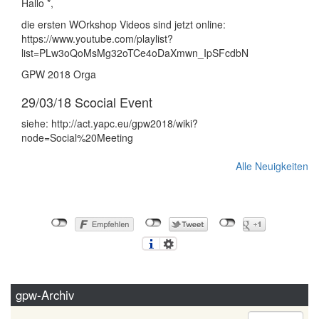
Hallo *,
die ersten WOrkshop Videos sind jetzt online:
https://www.youtube.com/playlist?
list=PLw3oQoMsMg32oTCe4oDaXmwn_IpSFcdbN
GPW 2018 Orga
29/03/18
Scocial Event
siehe: http://act.yapc.eu/gpw2018/wiki?
node=Social%20Meeting
Alle Neuigkeiten
gpw-Archiv