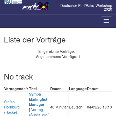
Zum
Deutscher Perl/Raku-Workshop
Inhalt
2020
springen
Naviga
ein-/a
Liste der Vorträge
Eingereichte Vorträge: 1
Angenommene Vorträge: 1
No track
Vortragende/r
Titel
Dauer
Language
Datum
‎Sympa
Mailinglist
Stefan
Manager‎
Hornburg
40 Minuten
Deutsch
04/03/20 16:10
[
Vortrag
(‎Racke‎)
(Slides, etc.)