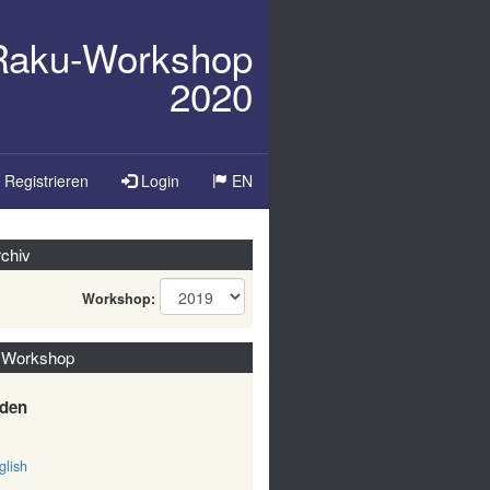
/Raku-Workshop
2020
Sprache
Registrieren
Login
EN
ändern
chiv
Workshop:
 Workshop
den
lish