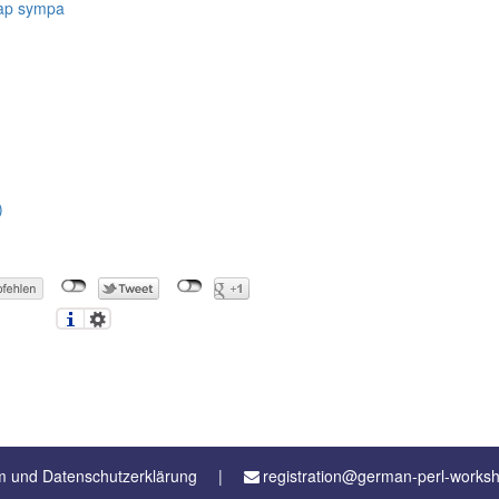
ap
sympa
)
 und Datenschutzerklärung
registration@german-perl-works