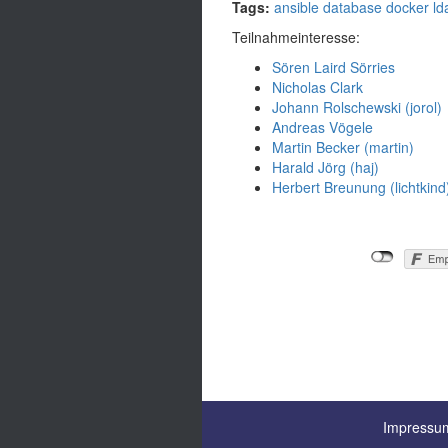
Tags:
ansible
database
docker
ld
Teilnahmeinteresse:
Sören Laird Sörries
Nicholas Clark
Johann Rolschewski (‎jorol‎)
Andreas Vögele
Martin Becker (‎martin‎)
Harald Jörg (‎haj‎)
Herbert Breunung (‎lichtkind‎
Impressum