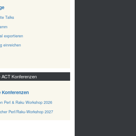
ge
ite Talks
ramm
al exportieren
ag einreichen
 ACT Konferenzen
e Konferenzen
n Perl & Raku Workshop 2026
cher Perl/Raku-Workshop 2027