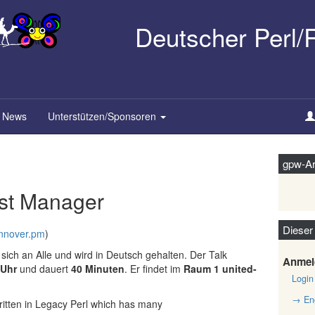
Deutscher Perl
News
Unterstützen/Sponsoren
gpw-Ar
ist Manager
Dieser
nnover.pm
)
 sich an Alle und wird in Deutsch gehalten. Der Talk
Anmel
 Uhr
und dauert
40 Minuten
. Er findet im
Raum 1 united-
Login
→ Eng
ritten in Legacy Perl which has many