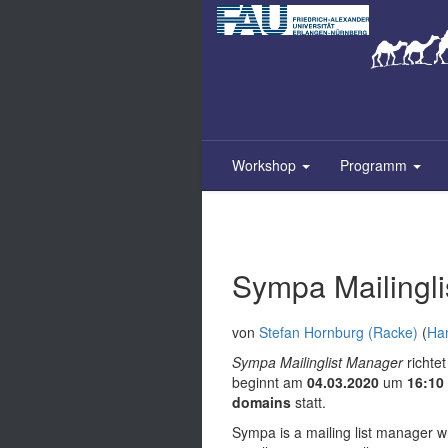
Zum
Inhalt
springen
Workshop
Programm
Sympa Mailingl
von
Stefan Hornburg (‎Racke‎)
(
Ha
Sympa Mailinglist Manager
richtet
beginnt am
04.03.2020
um
16:10
domains
statt.
Sympa is a mailing list manager w