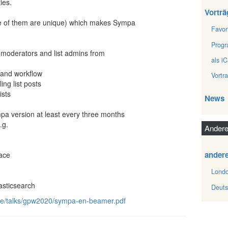
ties.
Vorträ
e of them are unique) which makes Sympa
Favor
Prog
, moderators and list admins from
als iC
n and workflow
Vortr
ing list posts
ists
News
a version at least every three months
.g.
Andere
ander
face
Londo
lasticsearch
Deuts
.de/talks/gpw2020/sympa-en-beamer.pdf