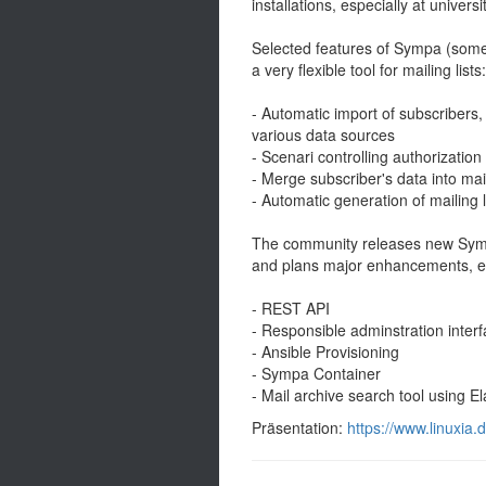
installations, especially at universi
Selected features of Sympa (som
a very flexible tool for mailing lists:
- Automatic import of subscribers
various data sources
- Scenari controlling authorizatio
- Merge subscriber's data into mail
- Automatic generation of mailing l
The community releases new Symp
and plans major enhancements, e
- REST API
- Responsible adminstration inter
- Ansible Provisioning
- Sympa Container
- Mail archive search tool using E
Präsentation:
https://www.linuxia