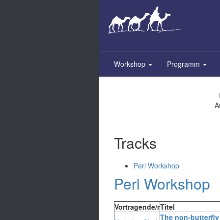
Skip
to
main
content
Workshop
Programm
A
Tracks
Perl Workshop
Perl Workshop
Vortragende/r
Titel
‎The non-butterfly