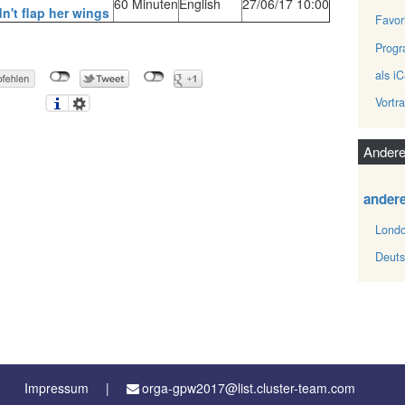
60 Minuten
English
27/06/17 10:00
't flap her wings‎
Favor
Prog
als iC
Vortr
Andere
ander
Londo
Deuts
Impressum
orga-gpw2017@list.cluster-team.com