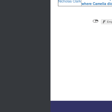
Nicholas Clark
where Camelia didn