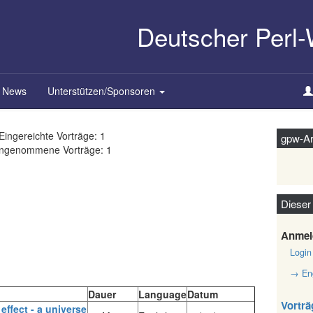
Deutscher Perl
News
Unterstützen/Sponsoren
Eingereichte Vorträge: 1
gpw-Ar
ngenommene Vorträge: 1
Dieser
Anmel
Login
→ Eng
Dauer
Language
Datum
Vorträ
 effect - a universe