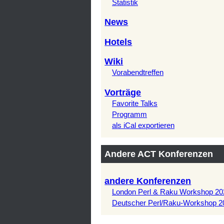
Statistik
News
Hotels
Wiki
Vorabendtreffen
Vorträge
Favorite Talks
Programm
als iCal exportieren
Andere ACT Konferenzen
andere Konferenzen
London Perl & Raku Workshop 20
Deutscher Perl/Raku-Workshop 2