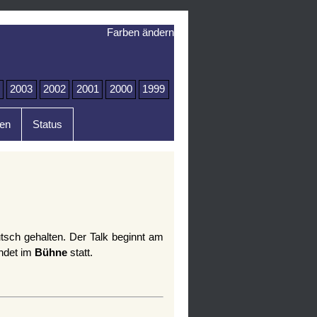
Farben ändern
2003
2002
2001
2000
1999
en
Status
utsch gehalten. Der Talk beginnt am
indet im
Bühne
statt.