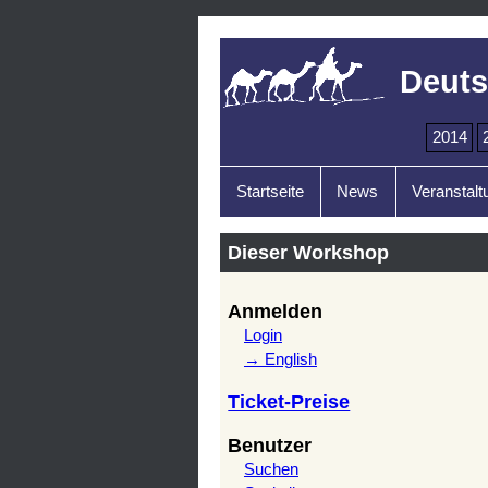
Deuts
2014
Startseite
News
Veranstalt
Dieser Workshop
Anmelden
Login
→ English
Ticket-Preise
Benutzer
Suchen