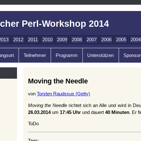
cher Perl-Workshop 2014
2013
2012
2011
2010
2009
2008
2007
2006
2005
2004
ungsort
Teilnehmer
Programm
Unterstützen
Sponsor
Moving the Needle
von
Torsten Raudssus (‎Getty‎)
Moving the Needle
richtet sich an Alle und wird in De
26.03.2014
um
17:45 Uhr
und dauert
40 Minuten
. Er f
ToDo
Tags: