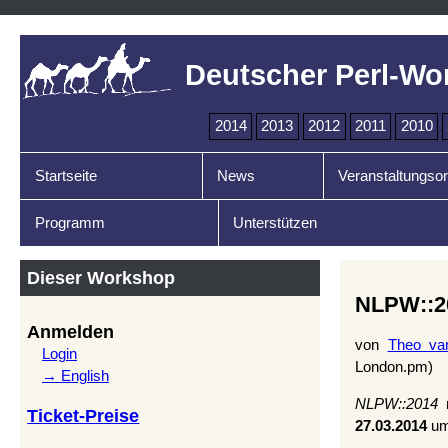
Deutscher Perl-Wo
2014
2013
2012
2011
2010
Startseite
News
Veranstaltungsor
Programm
Unterstützen
Dieser Workshop
NLPW::20
Anmelden
von
Theo van
Login
London.pm)
→ English
NLPW::2014
r
Ticket-Preise
27.03.2014
u