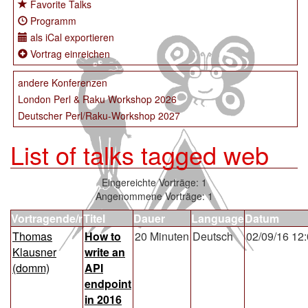
Favorite Talks
Programm
als iCal exportieren
Vortrag einreichen
andere Konferenzen
London Perl & Raku Workshop 2026
Deutscher Perl/Raku-Workshop 2027
List of talks tagged web
Eingereichte Vorträge: 1
Angenommene Vorträge: 1
Vortragende/r
Titel
Dauer
Language
Datum
Thomas
‎How to
20 Minuten
Deutsch
02/09/16 12
Klausner
write an
(‎domm‎)
API
endpoint
in 2016‎