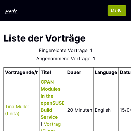
MENU
Liste der Vorträge
Eingereichte Vorträge: 1
Angenommene Vorträge: 1
Vortragende/r
Titel
Dauer
Language
Dat
‎CPAN
Modules
in the
openSUSE
Tina Müller
Build
20 Minuten
English
15/0
(‎tinita‎)
Service‎
[
Vortrag