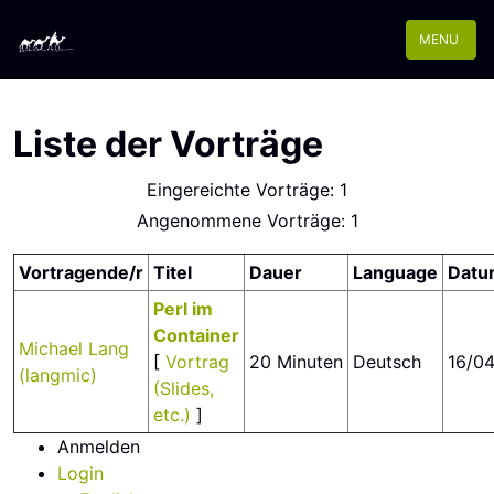
MENU
Liste der Vorträge
Eingereichte Vorträge: 1
Angenommene Vorträge: 1
Vortragende/r
Titel
Dauer
Language
Datu
‎Perl im
Container‎
Michael Lang
[
Vortrag
20 Minuten
Deutsch
16/04
(‎langmic‎)
(Slides,
etc.)
]
Anmelden
Login