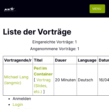
MENU
Liste der Vorträge
Eingereichte Vorträge: 1
Angenommene Vorträge: 1
Vortragende/r
Titel
Dauer
Language
Datu
‎Perl im
Container‎
Michael Lang
[
Vortrag
20 Minuten
Deutsch
16/04
(‎langmic‎)
(Slides,
etc.)
]
Anmelden
Login