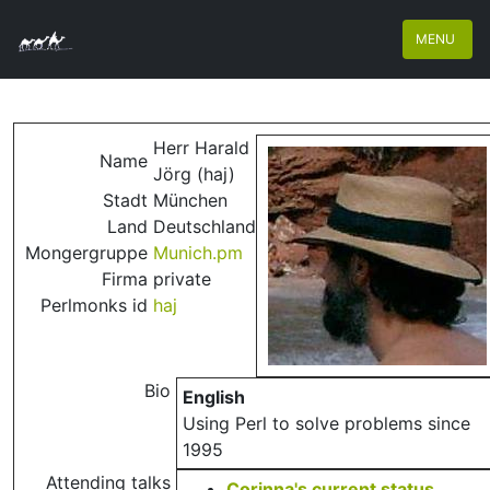
MENU
Herr Harald
Name
Jörg (‎haj‎)
Stadt
München
Land
Deutschland
Mongergruppe
Munich.pm
Firma
private
Perlmonks id
haj
Bio
English
Using Perl to solve problems since
1995
Attending talks
‎Corinna's current status‎