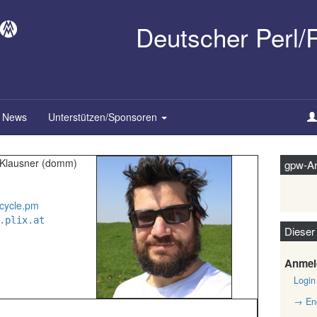
Deutscher Perl
News
Unterstützen/Sponsoren
lausner (‎domm‎)
gpw-Ar
cycle.pm
.plix.at
Dieser
Anmel
Login
→ Eng