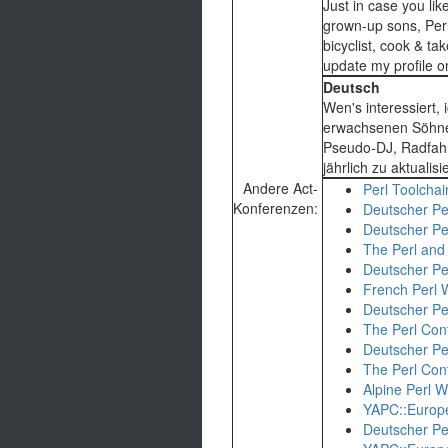
Just in case you lik
grown-up sons, Perl 
bicyclist, cook & ta
update my profile o
Deutsch
Wen's interessiert,
erwachsenen Söhne
Pseudo-DJ, Radfahre
jährlich zu aktualisi
Andere Act-
Perl Toolcha
Konferenzen:
Deutscher P
Deutscher P
The Perl and
Deutscher P
French Perl
Deutscher P
The Perl Con
Deutscher P
The Perl Con
Alpine Perl 
YAPC::Europ
Deutscher P