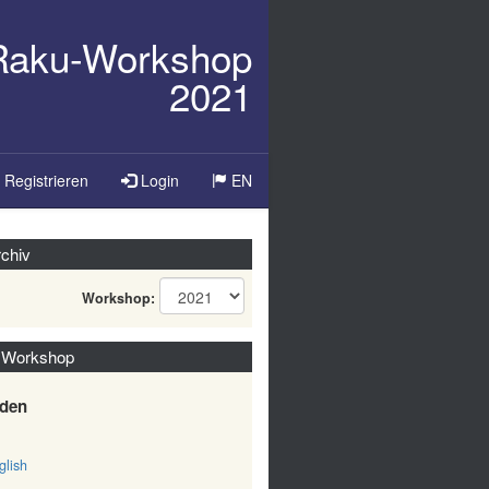
/Raku-Workshop
2021
Sprache
Registrieren
Login
EN
ändern
chiv
Workshop:
 Workshop
den
lish