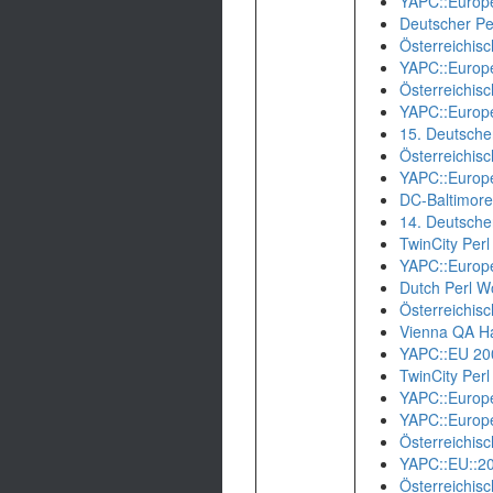
YAPC::Europ
Deutscher P
Österreichis
YAPC::Europ
Österreichis
YAPC::Europ
15. Deutsche
Österreichis
YAPC::Europ
DC-Baltimore
14. Deutsche
TwinCity Per
YAPC::Europ
Dutch Perl 
Österreichis
Vienna QA H
YAPC::EU 20
TwinCity Per
YAPC::Europ
YAPC::Europ
Österreichis
YAPC::EU::2
Österreichis