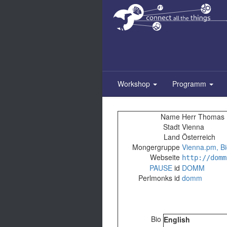
Zum
Inhalt
springen
Workshop
Programm
Name
Herr Thomas K
Stadt
Vienna
Land
Österreich
Mongergruppe
Vienna.pm, Bi
Webseite
http://domm
PAUSE
id
DOMM
Perlmonks id
domm
Bio
English