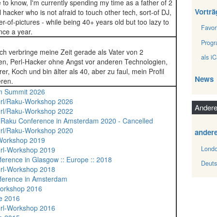
e to know, I'm currently spending my time as a father of 2
Vorträ
hacker who is not afraid to touch other tech, sort-of DJ,
ker-of-pictures - while being 40+ years old but too lazy to
Favor
nce a year.
Prog
 ich verbringe meine Zeit gerade als Vater von 2
als iC
n, Perl-Hacker ohne Angst vor anderen Technologien,
r, Koch und bin älter als 40, aber zu faul, mein Profil
News
eren.
in Summit 2026
erl/Raku-Workshop 2026
Andere
erl/Raku-Workshop 2022
 Raku Conference in Amsterdam 2020 - Cancelled
erl/Raku-Workshop 2020
ander
 Workshop 2019
Londo
erl-Workshop 2019
ference in Glasgow :: Europe :: 2018
Deuts
erl-Workshop 2018
ference in Amsterdam
Workshop 2016
e 2016
erl-Workshop 2016