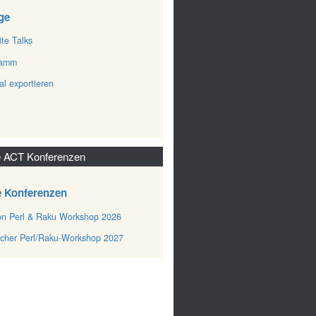
ge
ite Talks
ramm
al exportieren
 ACT Konferenzen
e Konferenzen
n Perl & Raku Workshop 2026
cher Perl/Raku-Workshop 2027