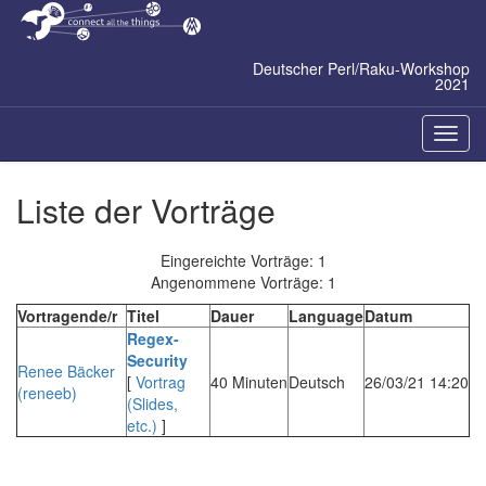
Zum
Inhalt
springen
Deutscher Perl/Raku-Workshop
2021
Naviga
ein-/a
Liste der Vorträge
Eingereichte Vorträge: 1
Angenommene Vorträge: 1
Vortragende/r
Titel
Dauer
Language
Datum
‎Regex-
Security‎
Renee Bäcker
[
Vortrag
40 Minuten
Deutsch
26/03/21 14:20
(‎reneeb‎)
(Slides,
etc.)
]