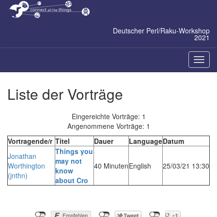
Zum
Inhalt
springen
Deutscher Perl/Raku-Workshop
2021
Naviga
ein-/a
Liste der Vorträge
Eingereichte Vorträge: 1
Angenommene Vorträge: 1
Vortragende/r
Titel
Dauer
Language
Datum
‎Things you
Jonathan
may not
Worthington
40 Minuten
English
25/03/21 13:30
know
(‎jnthn‎)
about Cro‎