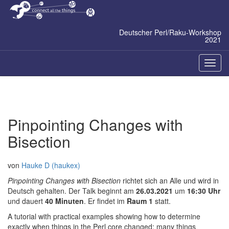
Zum
Inhalt
springen
Deutscher Perl/Raku-Workshop
2021
Naviga
ein-/a
Pinpointing Changes with
Bisection
von
Hauke D (haukex)
Pinpointing Changes with Bisection
richtet sich an Alle und wird in
Deutsch gehalten. Der Talk beginnt am
26.03.2021
um
16:30 Uhr
und dauert
40 Minuten
. Er findet im
Raum 1
statt.
A tutorial with practical examples showing how to determine
exactly when things in the Perl core changed; many things