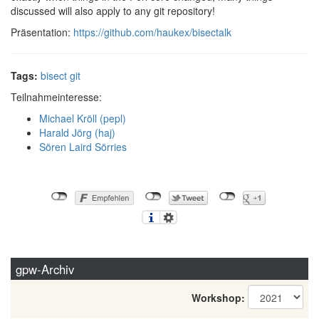
discussed will also apply to any git repository!
Präsentation:
https://github.com/haukex/bisectalk
Tags:
bisect
git
Teilnahmeinteresse:
Michael Kröll (‎pepl‎)
Harald Jörg (‎haj‎)
Sören Laird Sörries
gpw-Archiv
Workshop: