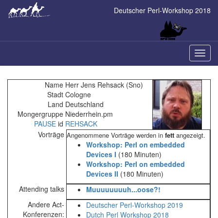
Skip
Deutscher Perl-Workshop 2018
to
main
content
Naviga
ein-/a
Name
Herr Jens Rehsack (‎Sno‎)
Stadt
Cologne
Land
Deutschland
Mongergruppe
Niederrhein.pm
PAUSE
id
REHSACK
Vorträge
Angenommene Vorträge werden in
fett
angezeigt.
‎Workshop: Perl on embedded
Devices I‎
(180 Minuten)
‎Workshop: Perl on embedded
Devices II‎
(180 Minuten)
Attending talks
‎Muuuuuuuuh...oose?!‎
Andere Act-
Deutscher Perl-Workshop 2019
Konferenzen:
Dutch Perl Workshop 2018