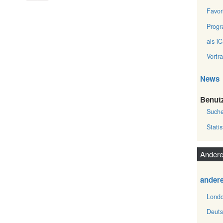
Favor
Prog
als iC
Vortr
News
Benut
Such
Statis
Andere
ander
Londo
Deuts