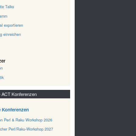
ite Talks
ramm
al exportieren
ag einreichen
zer
en
tik
 ACT Konferenzen
e Konferenzen
n Perl & Raku Workshop 2026
cher Perl/Raku-Workshop 2027