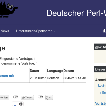
Deutscher Perl
News
Unterstützen/Sponsoren
ge
gpw-Ar
Eingereichte Vorträge: 1
ngenommene Vorträge: 1
Dieser
Dauer
Language
Datum
ionen mit
20 Minuten
Deutsch
06/04/18 14:40
Anmel
Login
→ Eng
Vorträ