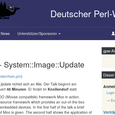
Deutscher Perl
News
Unterstützen/Sponsoren
gpw-Ar
 - System::Image::Update
Dieser
ederrhein.pm
)
:Update
richtet sich an Alle. Der Talk beginnt am
Anmel
uert
40 Minuten
. Er findet im
Knollendorf
statt.
Login
t OO (Moose compatible) framework Moo in action.
→ Eng
source framework which provides an out-of-the-box
mbedded devices. In the first half of the talk a brief
Vorträ
f Moo is given. The second half shows the application of