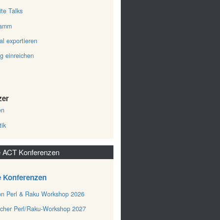
ite Talks
ramm
al exportieren
ag einreichen
zer
en
tik
 ACT Konferenzen
e Konferenzen
n Perl & Raku Workshop 2026
cher Perl/Raku-Workshop 2027