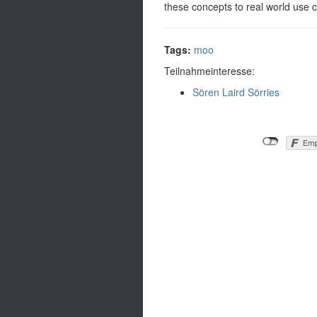
these concepts to real world use c
Tags:
moo
Teilnahmeinteresse:
Sören Laird Sörries