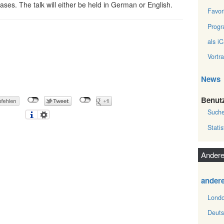
ases. The talk will either be held in German or English.
Favor
Prog
als iC
Vortr
News
Benut
Such
Statis
Andere
ander
Londo
Deuts