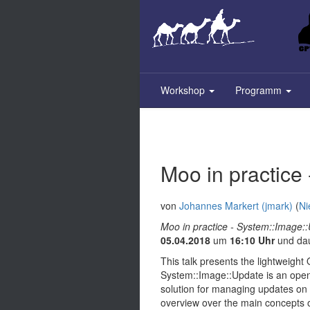
Skip
to
main
content
Workshop
Programm
Moo in practice
von
Johannes Markert (‎jmark‎)
(
Ni
Moo in practice - System::Image:
05.04.2018
um
16:10 Uhr
und da
This talk presents the lightweigh
System::Image::Update is an open
solution for managing updates on e
overview over the main concepts o